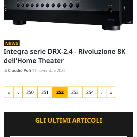
NEWS
Integra serie DRX-2.4 - Rivoluzione 8K
dell'Home Theater
di
Claudio Pofi
11 novembre 2022
«
‹
250
251
252
253
254
›
»
GLI ULTIMI ARTICOLI