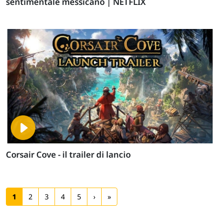
sentimentale messicano | NETFLIX
Corsair Cove - il trailer di lancio
1
2
3
4
5
›
»