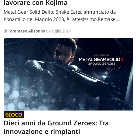
lavorare con Kojima
Metal Gear Solid Delta: Snake Eater, annunciato da
Konami lo nel Maggio 2023, è l'attesissimo Remake...
di
Tommaso Alisonno
01 luglio 2024
GIOCO
Dieci anni da Ground Zeroes: Tra
innovazione e rimpianti