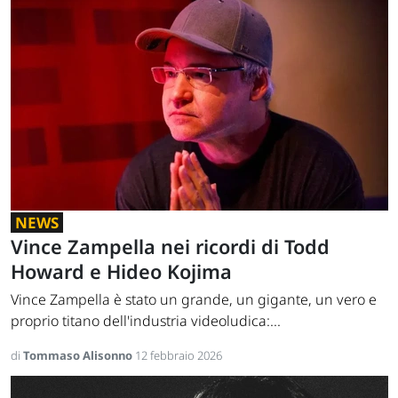
NEWS
Vince Zampella nei ricordi di Todd
Howard e Hideo Kojima
Vince Zampella è stato un grande, un gigante, un vero e
proprio titano dell'industria videoludica:...
di
Tommaso Alisonno
12 febbraio 2026