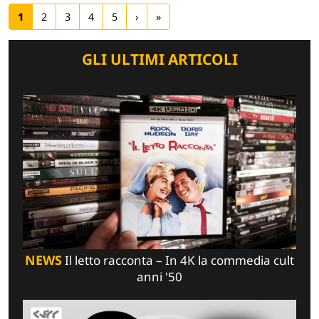
1
2
3
4
5
›
»
GLI ULTIMI ARTICOLI
NEWS
Il letto racconta – In 4K la commedia cult
anni '50