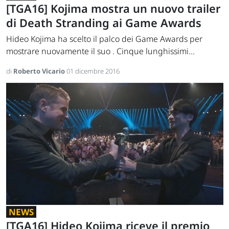
[TGA16] Kojima mostra un nuovo trailer
di Death Stranding ai Game Awards
Hideo Kojima ha scelto il palco dei Game Awards per
mostrare nuovamente il suo . Cinque lunghissimi...
di
Roberto Vicario
01 dicembre 2016
NEWS
[TGA16] Hideo Kojima riceve il premio