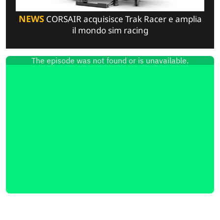
NEWS
CORSAIR acquisisce Trak Racer e amplia
il mondo sim racing