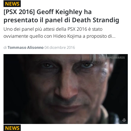
NEWS
[PSX 2016] Geoff Keighley ha
presentato il panel di Death Strandig
Uno dei panel più attesi della PSX 2016 è stato
ovviamente quello con Hideo Kojima a proposito di...
di
Tommaso Alisonno
04 dicembre 2016
NEWS