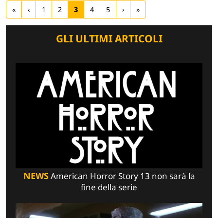
«
‹
1
2
3
4
5
›
»
GLI ULTIMI ARTICOLI
NEWS
American Horror Story 13 non sarà la
fine della serie