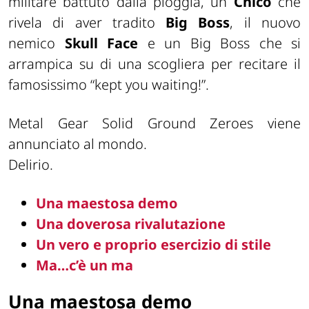
militare battuto dalla pioggia, un
Chico
che
rivela di aver tradito
Big Boss
, il nuovo
nemico
Skull Face
e un Big Boss che si
arrampica su di una scogliera per recitare il
famosissimo
“kept you waiting!”.
Metal Gear Solid Ground Zeroes viene
annunciato al mondo.
Delirio.
Una maestosa demo
Una doverosa rivalutazione
Un vero e proprio esercizio di stile
Ma…c’è un ma
Una maestosa demo