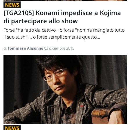
NEWS
[TGA2105] Konami impedisce a Kojima
di partecipare allo show
Forse "ha fatto da cattivo", o forse "non ha mangiato tutto
il suo sushi"... o forse semplicemente questo...
di
Tommaso Alisonno
03 dicembre 2015
NEWS