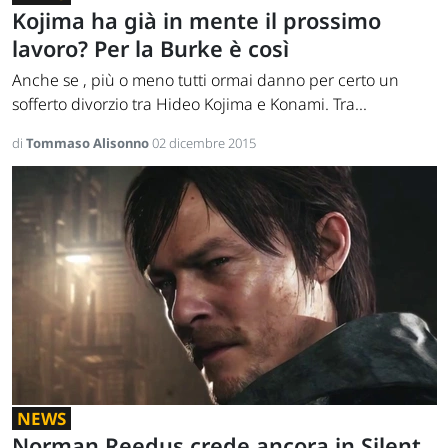
Kojima ha già in mente il prossimo
lavoro? Per la Burke è così
Anche se , più o meno tutti ormai danno per certo un
sofferto divorzio tra Hideo Kojima e Konami. Tra...
di
Tommaso Alisonno
02 dicembre 2015
NEWS
Norman Reedus crede ancora in Silent