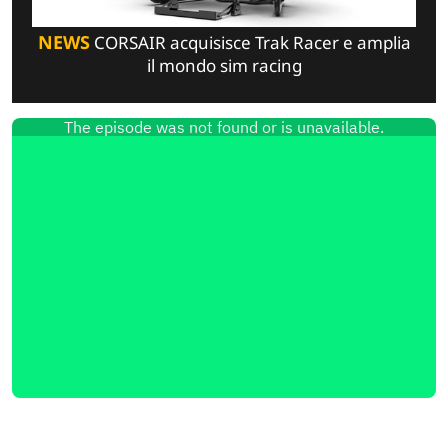
NEWS
CORSAIR acquisisce Trak Racer e amplia
il mondo sim racing