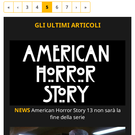
«
‹
3
4
5
6
7
›
»
GLI ULTIMI ARTICOLI
NEWS
American Horror Story 13 non sarà la
fine della serie