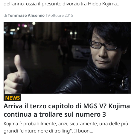
dell'anno, ossia il presunto divorzio tra Hideo Kojima...
di
Tommaso Alisonno
19 ottobre 2015
NEWS
Arriva il terzo capitolo di MGS V? Kojima
continua a trollare sul numero 3
Kojima è probabilmente, anzi, sicuramente, una delle più
grandi "cinture nere di trolling". Il buon...