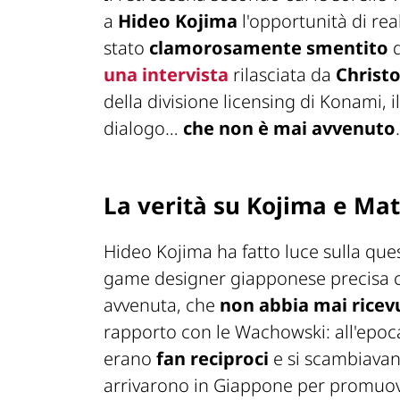
a
Hideo Kojima
l'opportunità di re
stato
clamorosamente smentito
d
una intervista
rilasciata da
Christ
della divisione licensing di Konami, i
dialogo…
che non è mai avvenuto
.
La verità su Kojima e Mat
Hideo Kojima ha fatto luce sulla ques
game designer giapponese precisa c
avvenuta, che
non abbia mai ricevu
rapporto con le Wachowski: all'epoca 
erano
fan reciproci
e si scambiavan
arrivarono in Giappone per promuov