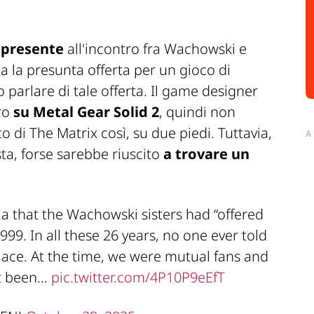
 presente
all'incontro fra Wachowski e
a la presunta offerta per un gioco di
o parlare di tale offerta. Il game designer
oro
su Metal Gear Solid 2
, quindi non
 di The Matrix così, su due piedi. Tuttavia,
A
ta, forse sarebbe riuscito
a trovare un
ia that the Wachowski sisters had “offered
99. In all these 26 years, no one ever told
ace. At the time, we were mutual fans and
’t been…
pic.twitter.com/4P10P9eEfT