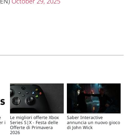
_EN)
October 29, 2025
e
Le migliori offerte Xbox
Saber Interactive
r i
Series S|X - Festa delle
annuncia un nuovo gioco
Offerte di Primavera
di John Wick
2026