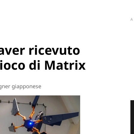
A
aver ricevuto
ioco di Matrix
igner giapponese