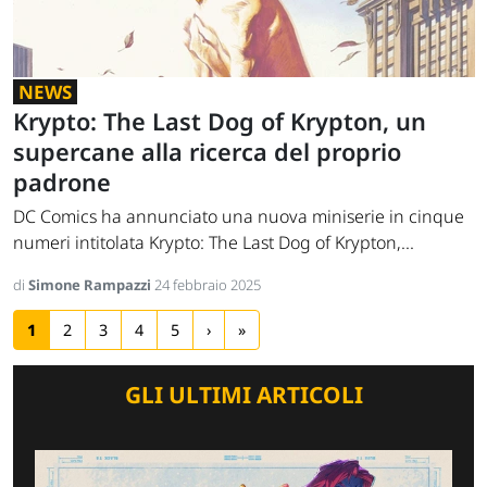
NEWS
Krypto: The Last Dog of Krypton, un
supercane alla ricerca del proprio
padrone
DC Comics ha annunciato una nuova miniserie in cinque
numeri intitolata Krypto: The Last Dog of Krypton,...
di
Simone Rampazzi
24 febbraio 2025
1
2
3
4
5
›
»
GLI ULTIMI ARTICOLI