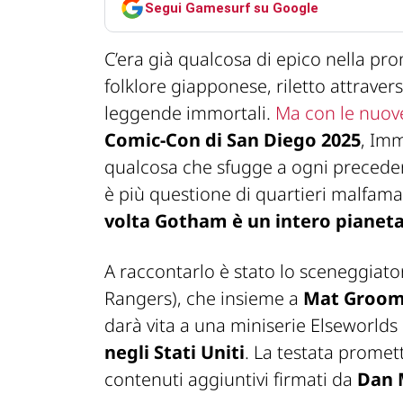
Segui Gamesurf su Google
C’era già qualcosa di epico nella pro
folklore giapponese, riletto attraverso
leggende immortali.
Ma con le nuove
Comic-Con di San Diego 2025
,
Imm
qualcosa che sfugge a ogni precede
è più questione di quartieri malfama
volta Gotham è un intero pianeta
A raccontarlo è stato lo sceneggiat
Rangers
), che insieme a
Mat Groo
darà vita a una miniserie Elseworlds i
negli Stati Uniti
. La testata promet
contenuti aggiuntivi firmati da
Dan 