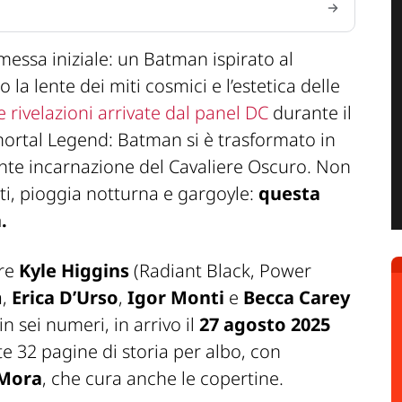
messa iniziale: un Batman ispirato al
 la lente dei miti cosmici e l’estetica delle
 rivelazioni arrivate dal panel DC
durante il
ortal Legend: Batman
si è trasformato in
nte incarnazione del Cavaliere Oscuro. Non
ti, pioggia notturna e gargoyle:
questa
.
ore
Kyle Higgins
(
Radiant Black
,
Power
m
,
Erica D’Urso
,
Igor Monti
e
Becca Carey
n sei numeri, in arrivo il
27 agosto 2025
te 32 pagine di storia per albo, con
Mora
, che cura anche le copertine.