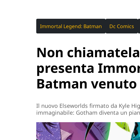
Immortal Legend: Batman
Dc Comics
Non chiamatela
presenta Immort
Batman venuto 
Il nuovo Elseworlds firmato da Kyle Hig
immaginabile: Gotham diventa un pia