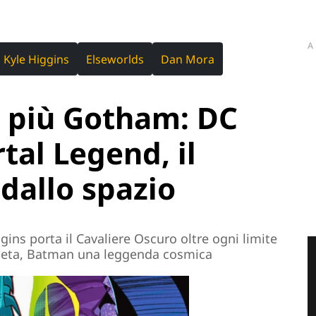
A
Kyle Higgins
Elseworlds
Dan Mora
 più Gotham: DC
al Legend, il
dallo spazio
gins porta il Cavaliere Oscuro oltre ogni limite
neta, Batman una leggenda cosmica