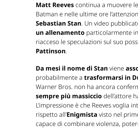
Matt Reeves
continua a muovere le
Batman e nelle ultime ore l’attenzion
Sebastian Stan
. Un video pubblicat
un allenamento
particolarmente i
riacceso le speculazioni sul suo pos
Pattinson
.
Da mesi il nome di Stan
viene
ass
probabilmente a
trasformarsi in D
Warner Bros. non ha ancora conferma
sempre più massiccio
dell’attore h
L’impressione è che Reeves voglia i
rispetto all’
Enigmista
visto nel prim
capace di combinare violenza, potere 