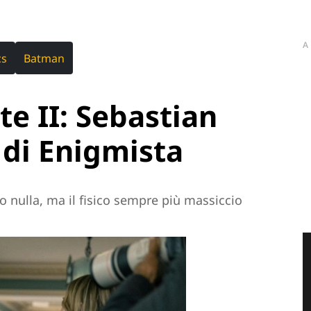
A
cs
Batman
e II: Sebastian
o di Enigmista
nulla, ma il fisico sempre più massiccio