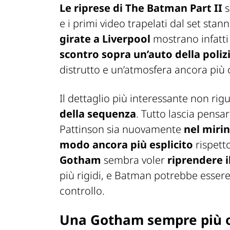
Le riprese di
The Batman Part II
s
e i primi video trapelati dal set sta
girate a Liverpool
mostrano infatt
scontro sopra un’auto della poliz
distrutto e un’atmosfera ancora più 
Il dettaglio più interessante non rig
della sequenza
. Tutto lascia pensar
Pattinson sia nuovamente
nel mirin
modo ancora più esplicito
rispetto
Gotham
sembra voler
riprendere il
più rigidi, e Batman potrebbe esser
controllo.
Una Gotham sempre più o