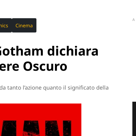
A
mics
Cinema
Gotham dichiara
iere Oscuro
da tanto l’azione quanto il significato della