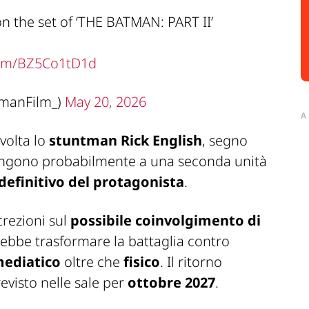
n the set of ‘THE BATMAN: PART II’
.com/BZ5Co1tD1d
manFilm_)
May 20, 2026
A
volta lo
stuntman Rick English
, segno
tengono probabilmente a una seconda unità
definitivo del protagonista
.
crezioni sul
possibile coinvolgimento di
ebbe trasformare la battaglia contro
ediatico
oltre che
fisico
. Il ritorno
revisto nelle sale per
ottobre 2027
.