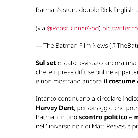
Batman's stunt double Rick English o
(via
@RoastDinnerGod
)
pic.twitter
— The Batman Film News (@TheBat
Sul set
è stato avvistato ancora una 
che le riprese diffuse online appar
e non mostrano ancora
il costume 
Intanto continuano a circolare indis
Harvey Dent
, personaggio che potr
Batman in uno
scontro politico
e
m
nell’universo noir di Matt Reeves è p