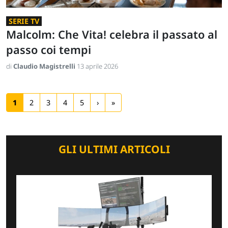
SERIE TV
Malcolm: Che Vita! celebra il passato al
passo coi tempi
di
Claudio Magistrelli
13 aprile 2026
1
2
3
4
5
›
»
GLI ULTIMI ARTICOLI