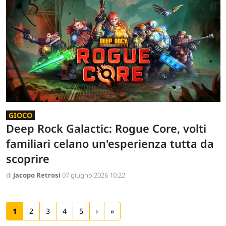
GIOCO
Deep Rock Galactic: Rogue Core, volti
familiari celano un'esperienza tutta da
scoprire
di
Jacopo Retrosi
07 giugno 2026 10:22
1
2
3
4
5
›
»