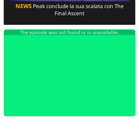
NEWS
Peak conclude la sua scalata con The
Final Ascent