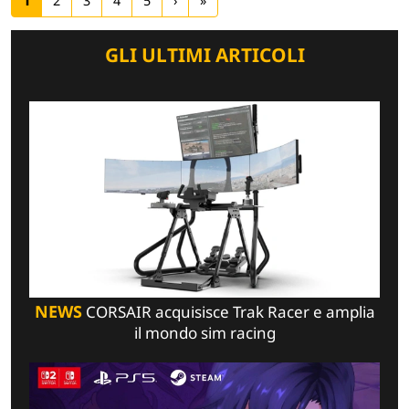
1
2
3
4
5
›
»
GLI ULTIMI ARTICOLI
NEWS
CORSAIR acquisisce Trak Racer e amplia
il mondo sim racing