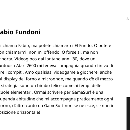
A
abio Fundoni
i chiamo Fabio, ma potete chiamarmi El Fundo. O potete
on chiamarmi, non mi offendo. O forse si, ma non
mporta. Videogioco dai lontano anni '80, dove un
ontuoso Atari 2600 mi teneva compagnia quando finivo di
are i compiti. Amo qualsiasi videogame e giocherei anche
ul display del forno a microonde, ma quando c'è di mezzo
a strategia sono un bimbo felice come ai tempi delle
cuole elementari. Ormai scrivere per GameSurf è una
tupenda abitudine che mi accompagna praticamente ogni
iorno, d'altro canto da GameSurf non se ne esce, se non in
osizione orizzontale!