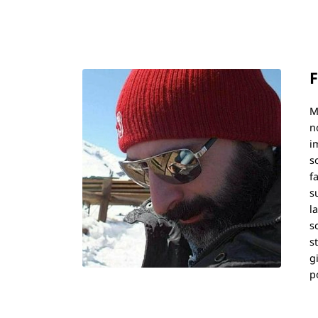
F
M
n
i
s
f
s
l
s
s
g
p