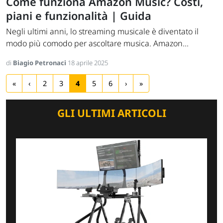
Come funziona Amazon Music? Costi,
piani e funzionalità | Guida
Negli ultimi anni, lo streaming musicale è diventato il
modo più comodo per ascoltare musica. Amazon...
di
Biagio Petronaci
18 aprile 2025
«
‹
2
3
4
5
6
›
»
GLI ULTIMI ARTICOLI