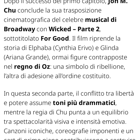
Dopo il successo del primo capitolo,
Jon M.
Chu
conclude la sua trasposizione
cinematografica del celebre
musical di
Broadway
con
Wicked – Parte 2
,
sottotitolato
For Good
. Il film riprende la
storia di Elphaba (Cynthia Erivo) e Glinda
(Ariana Grande), ormai figure contrapposte
nel
regno di Oz
: una simbolo di ribellione,
l’altra di adesione all’ordine costituito.
In questa seconda parte, il conflitto tra libertà
e potere assume
toni più drammatici
,
mentre la regia di Chu punta a un equilibrio
tra spettacolarità visiva e intensità emotiva.
Canzoni iconiche, coreografie imponenti e un