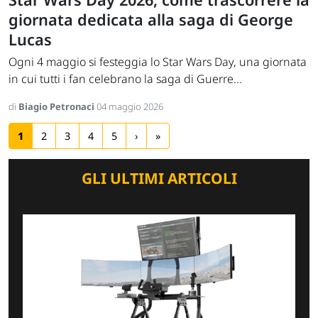
giornata dedicata alla saga di George
Lucas
Ogni 4 maggio si festeggia lo Star Wars Day, una giornata
in cui tutti i fan celebrano la saga di Guerre...
di
Biagio Petronaci
04 maggio 2026
1
2
3
4
5
›
»
GLI ULTIMI ARTICOLI