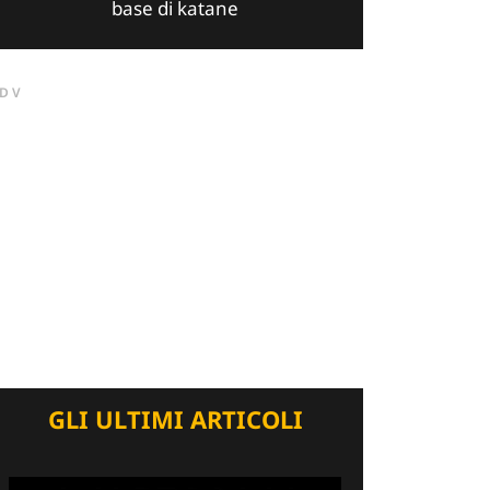
base di katane
DV
GLI ULTIMI ARTICOLI