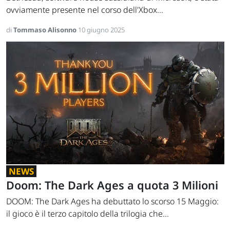
ovviamente presente nel corso dell'Xbox...
di
Tommaso Alisonno
10 giugno 2025
NEWS
Doom: The Dark Ages a quota 3 Milioni
DOOM: The Dark Ages ha debuttato lo scorso 15 Maggio:
il gioco è il terzo capitolo della trilogia che...