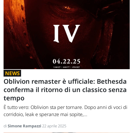
NEWS
Oblivion remaster è ufficiale: Bethesda
conferma il ritorno di un classico senza
tempo
È tutto vero: Oblivion sta per tornare. Dopo anni di voci di
corridoio, leak e speranze mai sopite,...
di
Simone Rampazzi
22 aprile 2025