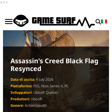
ADV
Assassin's Creed Black Flag
Resynced
Data di uscita:
9 July 2026
Piattaforme:
PS5, Xbox Series X, PC
Sviluppatori:
Ubisoft Quebec
Produttori:
Ubisoft
Genere:
Action/stealth