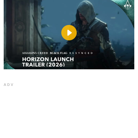
Play
Video
ADV