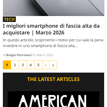
TECH
I migliori smartphone di fascia alta da
acquistare | Marzo 2026
In questo articolo, scopriremo i motivi per cui vale la pena
investire in uno smartphone di fascia alta,...
di
Biagio Petronaci
01 March 2026
1
2
3
4
5
›
»
THE LATEST ARTICLES