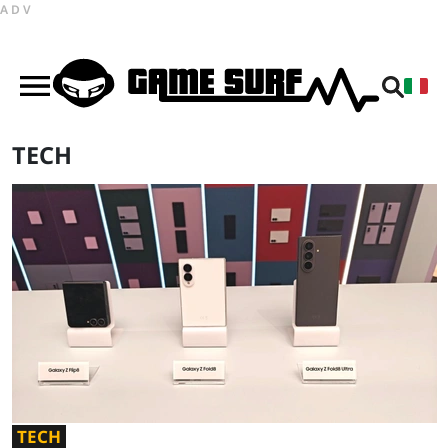
ADV
TECH
TECH