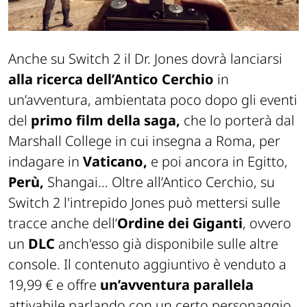
Anche su Switch 2 il Dr. Jones dovrà lanciarsi
alla ricerca dell’Antico Cerchio
in
un’avventura, ambientata poco dopo gli eventi
del
primo film della saga,
che lo porterà dal
Marshall College in cui insegna a Roma, per
indagare in
Vaticano,
e poi ancora in Egitto,
Perù,
Shangai… Oltre all’Antico Cerchio, su
Switch 2 l'intrepido Jones può mettersi sulle
tracce anche dell’
Ordine dei Giganti
, ovvero
un
DLC
anch'esso già disponibile sulle altre
console. Il contenuto aggiuntivo è venduto a
19,99 € e offre
un’avventura parallela
attivabile parlando con un certo personaggio