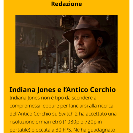
Redazione
Indiana Jones e l’Antico Cerchio
Indiana Jones non è tipo da scendere a
compromessi, eppure per lanciarsi alla ricerca
dell’Antico Cerchio su Switch 2 ha accettato una
risoluzione ormai retrò (1080p o 720p in
portatile) bloccata a 30 FPS. Ne ha guadagnato