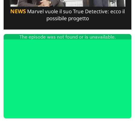
NEWS
Marvel vuole il suo True Detective: ecco il
possibile progetto