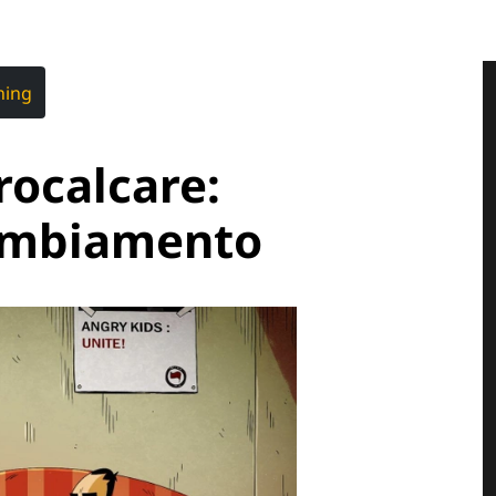
hing
rocalcare:
cambiamento