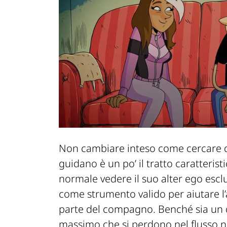
Non cambiare inteso come cercare di
guidano è un po’ il tratto caratteris
normale vedere il suo alter ego escl
come strumento valido per aiutare l’
parte del compagno. Benché sia un 
massimo che si perdono nel flusso nar