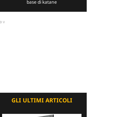
base di katane
DV
GLI ULTIMI ARTICOLI