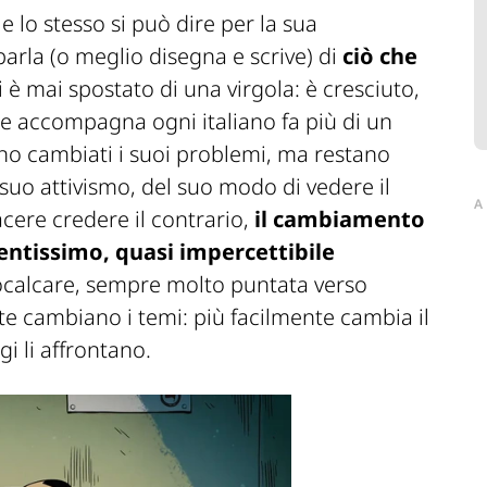
 lo stesso si può dire per la sua
arla (o meglio disegna e scrive) di
ciò che
i è mai spostato di una virgola: è cresciuto,
he accompagna ogni italiano fa più di un
ono cambiati i suoi problemi, ma restano
 suo attivismo, del suo modo di vedere il
A
cere credere il contrario,
il cambiamento
lentissimo, quasi impercettibile
ocalcare, sempre molto puntata verso
ente cambiano i temi: più facilmente cambia il
i li affrontano.