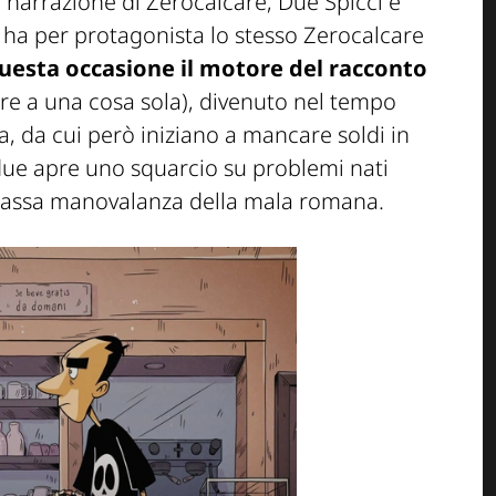
 narrazione di Zerocalcare, Due Spicci è
 ha per protagonista lo stesso Zerocalcare
uesta occasione il motore del racconto
re a una cosa sola), divenuto nel tempo
na, da cui però iniziano a mancare soldi in
i due apre uno squarcio su problemi nati
la bassa manovalanza della mala romana.