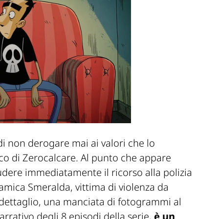
 non derogare mai ai valori che lo
tico di Zerocalcare. Al punto che appare
udere immediatamente il ricorso alla polizia
amica Smeralda, vittima di violenza da
dettaglio, una manciata di fotogrammi al
rativo degli 8 episodi della serie,
è un