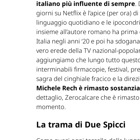
italiano più influente di sempre
.
giorni su Netflix è l’apice (per ora) 
linguaggio quotidiano e le ipocondri
insieme all’autore romano ha prima c
Italia negli anni ‘20 e poi ha sdogana
vero erede della TV nazional-popola
aggiungiamo che lungo tutto questo tr
interminabili firmacopie, festival, p
sagra del cinghiale
fracico
e la direz
Michele Rech è rimasto sostanzi
dettaglio, Zerocalcare che è rimasto 
momento.
La trama di Due Spicci