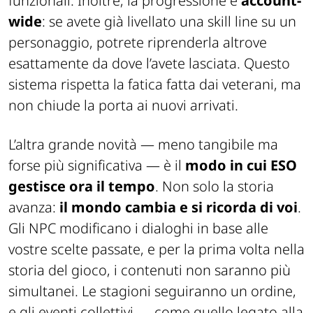
funzionali. Inoltre, la progressione è
account-
wide
: se avete già livellato una skill line su un
personaggio, potrete riprenderla altrove
esattamente da dove l’avete lasciata. Questo
sistema rispetta la fatica fatta dai veterani, ma
non chiude la porta ai nuovi arrivati.
L’altra grande novità — meno tangibile ma
forse più significativa — è il
modo in cui ESO
gestisce ora il tempo
. Non solo la storia
avanza:
il mondo cambia e si ricorda di voi
.
Gli NPC modificano i dialoghi in base alle
vostre scelte passate, e per la prima volta nella
storia del gioco, i contenuti non saranno più
simultanei. Le stagioni seguiranno un ordine,
e gli eventi collettivi — come quello legato alla