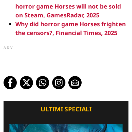
horror game Horses will not be sold
on Steam, GamesRadar, 2025
Why did horror game Horses frighten
the censors?, Financial Times, 2025
ADV
ULTIMI SPECIALI