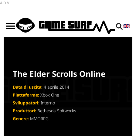
ADV
The Elder Scrolls Online
Data di uscita:
4 aprile 2014
Piattaforme:
Xbox One
Sviluppatori:
Interno
Produttori:
Bethesda Softworks
Genere:
MMORPG