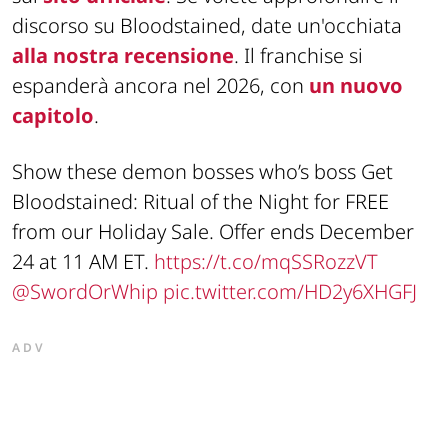
discorso su Bloodstained, date un'occhiata
alla nostra recensione
. Il franchise si
espanderà ancora nel 2026, con
un nuovo
capitolo
.
Show these demon bosses who’s boss Get
Bloodstained: Ritual of the Night for FREE
from our Holiday Sale. Offer ends December
24 at 11 AM ET.
https://t.co/mqSSRozzVT
@SwordOrWhip
pic.twitter.com/HD2y6XHGFJ
ADV