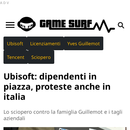
ADV
Ubisoft
Licenziamenti
Yves Guillemot
Tencent
Sciopero
Ubisoft: dipendenti in
piazza, proteste anche in
italia
Lo sciopero contro la famiglia Guillemot e i tagli
aziendali