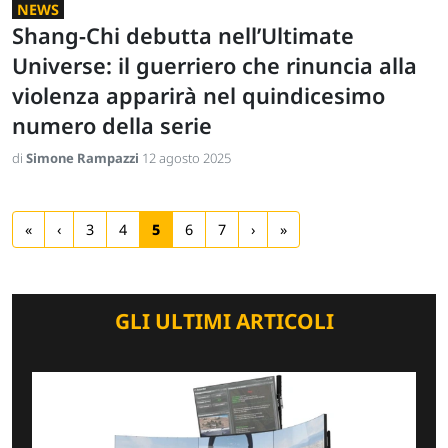
NEWS
Shang-Chi debutta nell’Ultimate
Universe: il guerriero che rinuncia alla
violenza apparirà nel quindicesimo
numero della serie
di
Simone Rampazzi
12 agosto 2025
«
‹
3
4
5
6
7
›
»
GLI ULTIMI ARTICOLI