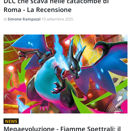
DLC che scava nelle catacombe di
Roma - La Recensione
di
Simone Rampazzi
10 settembre 2025
NEWS
Megaevoluzione - Fiamme Spettrali: il