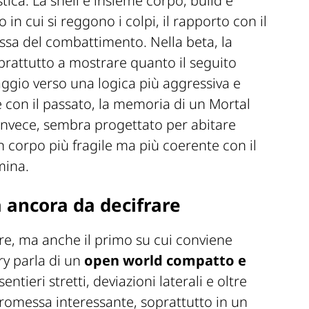
tica. La shell è insieme corpo, build e
n cui si reggono i colpi, il rapporto con il
tessa del combattimento. Nella beta, la
oprattutto a mostrare quanto il seguito
aggio verso una logica più aggressiva e
e con il passato, la memoria di un Mortal
, invece, sembra progettato per abitare
 corpo più fragile ma più coerente con il
mina.
ancora da decifrare
re, ma anche il primo su cui conviene
ry parla di un
open world compatto e
entieri stretti, deviazioni laterali e oltre
promessa interessante, soprattutto in un