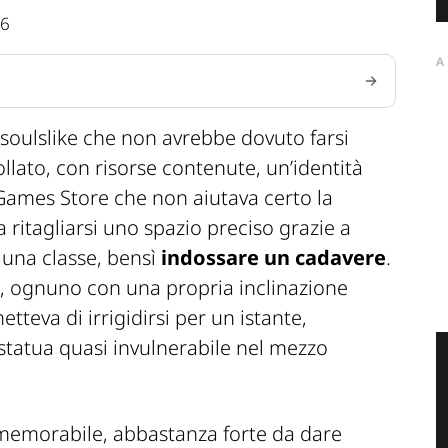
36
A
 soulslike che non avrebbe dovuto farsi
ollato, con risorse contenute, un’identità
c Games Store che non aiutava certo la
 ritagliarsi uno spazio preciso grazie a
 una classe, bensì
indossare un cadavere
.
e, ognuno con una propria inclinazione
teva di irrigidirsi per un istante,
statua quasi invulnerabile nel mezzo
, memorabile, abbastanza forte da dare