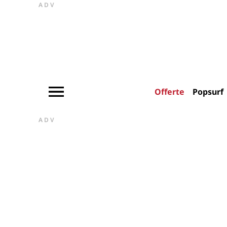
ADV
Offerte
Popsurf
ADV