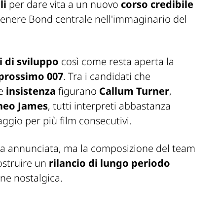
li
per dare vita a un nuovo
corso credibile
ntenere Bond centrale nell'immaginario del
i di sviluppo
così come resta aperta la
 prossimo 007
. Tra i candidati che
e
insistenza
figurano
Callum Turner
,
heo James
, tutti interpreti abbastanza
ggio per più film consecutivi.
ora annunciata, ma la composizione del team
costruire un
rilancio di lungo periodo
ne nostalgica.