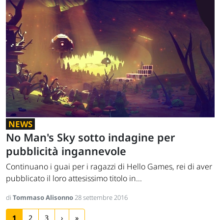
NEWS
No Man's Sky sotto indagine per
pubblicità ingannevole
Continuano i guai per i ragazzi di Hello Games, rei di aver
pubblicato il loro attesissimo titolo in...
di
Tommaso Alisonno
28 settembre 2016
1
2
3
›
»