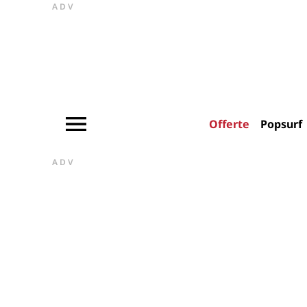
ADV
Offerte
Popsurf
ADV