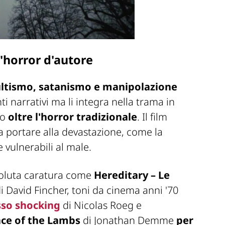
l'horror d'autore
ltismo, satanismo e manipolazione
 narrativi ma li integra nella trama in
to
oltre l'horror tradizionale
. Il film
 portare alla devastazione, come la
vulnerabili al male.
ssoluta caratura come
Hereditary – Le
i David Fincher, toni da cinema anni '70
sso shocking
di Nicolas Roeg e
nce of the Lambs
di Jonathan Demme
per