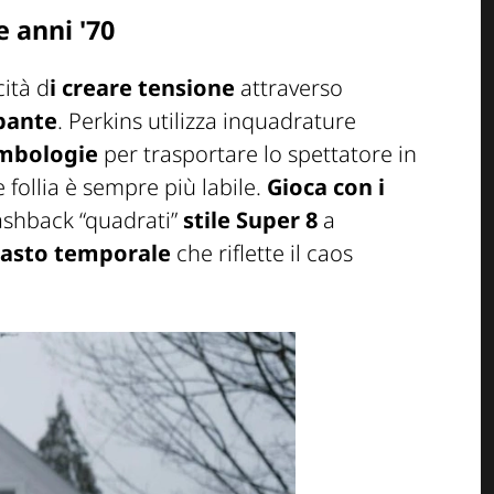
e anni '70
cità d
i creare tensione
attraverso
bante
. Perkins utilizza inquadrature
imbologie
per trasportare lo spettatore in
 follia è sempre più labile.
Gioca con i
ashback “quadrati”
stile Super 8
a
rasto temporale
che riflette il caos