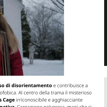
so di disorientamento
e contribuisce a
ofobica. Al centro della trama il misterioso
s Cage
irriconoscibile e agghiacciante
egativa
. Carnagione polverosa, mani che si