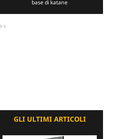
base di katane
DV
GLI ULTIMI ARTICOLI