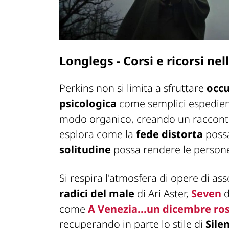
Longlegs - Corsi e ricorsi nel
Perkins non si limita a sfruttare
occu
psicologica
come semplici espedienti
modo organico, creando un raccon
esplora come la
fede distorta
possa
solitudine
possa rendere le persone 
Si respira l'atmosfera di opere di a
radici del male
di Ari Aster,
Seven
d
come
A Venezia...un dicembre ro
recuperando in parte lo stile di
Sile