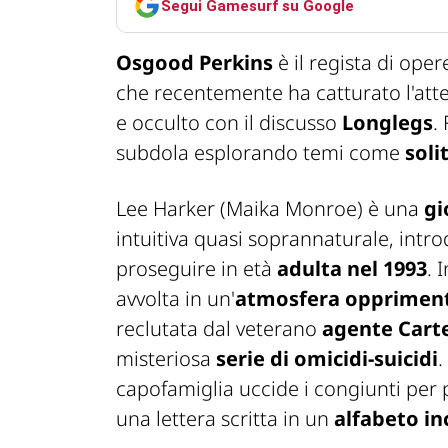
Segui Gamesurf su Google
Osgood Perkins
è il regista di ope
che recentemente ha catturato l'att
e occulto con il discusso
Longlegs
.
subdola esplorando temi come
soli
Lee Harker (Maika Monroe) è una
gi
intuitiva quasi soprannaturale, intr
proseguire in età
adulta nel 1993
. 
avvolta in un'
atmosfera opprimen
reclutata dal veterano
agente Cart
misteriosa
serie di omicidi-suicidi
.
capofamiglia uccide i congiunti per po
una lettera scritta in un
alfabeto i