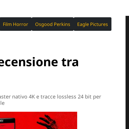
Film Horror
Osgood Perkins
Eagle Pictures
ecensione tra
o
aster nativo 4K e tracce lossless 24 bit per
le