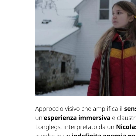
Approccio visivo che amplifica il
sen
un'
esperienza immersiva
e claustr
Longlegs, interpretato da un
Nicola
avvolto in un'
indefinita energia n