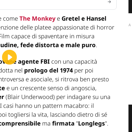
re come
The Monkey
e
Gretel e Hansel
A
enzione delle platee appassionate di horror
 Film capace di spaventare in misura
tudine, fede distorta e male puro
.
ovane agente FBI
con una capacità
odotta nel
prologo del 1974
per poi
Introversa e asociale, si ritrova ben presto
te
e un crescente senso di angoscia,
er
(Blair Underwood) per indagare su una
 I casi hanno un pattern macabro: il
i togliersi la vita, lasciando dietro di sé
ncomprensibile
ma
firmata
"
Longlegs
".