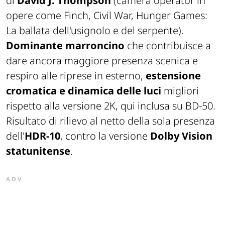
di
David J. Thompson
(camera operator in
opere come
Finch, Civil War, Hunger Games:
La ballata dell'usignolo e del serpente
).
Dominante marroncino
che contribuisce a
dare ancora maggiore presenza scenica e
respiro alle riprese in esterno,
estensione
cromatica e dinamica delle luci
migliori
rispetto alla versione 2K, qui inclusa su BD-50.
Risultato di rilievo al netto della sola presenza
dell'
HDR-10
, contro la versione
Dolby Vision
statunitense
.
ADV