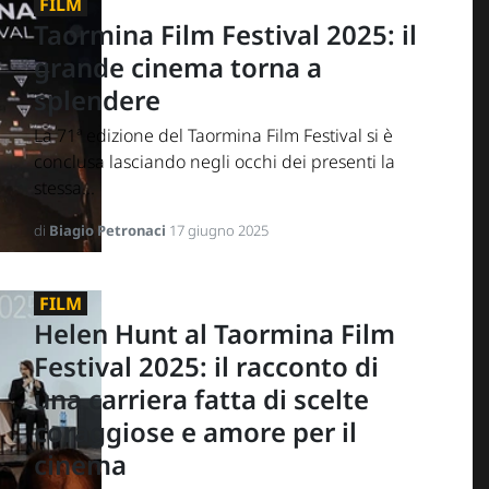
FILM
Taormina Film Festival 2025: il
grande cinema torna a
splendere
La 71ª edizione del Taormina Film Festival si è
conclusa lasciando negli occhi dei presenti la
stessa...
di
Biagio Petronaci
17 giugno 2025
FILM
Helen Hunt al Taormina Film
Festival 2025: il racconto di
una carriera fatta di scelte
coraggiose e amore per il
cinema