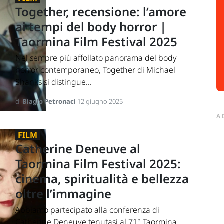
Together, recensione: l’amore
ai tempi del body horror |
Taormina Film Festival 2025
Nel sempre più affollato panorama del body
horror contemporaneo, Together di Michael
Shanks si distingue...
di
Biagio Petronaci
12 giugno 2025
A
FILM
Catherine Deneuve al
Taormina Film Festival 2025:
cinema, spiritualità e bellezza
oltre l’immagine
Abbiamo partecipato alla conferenza di
Catherine Deneuve tenutasi al 71° Taormina