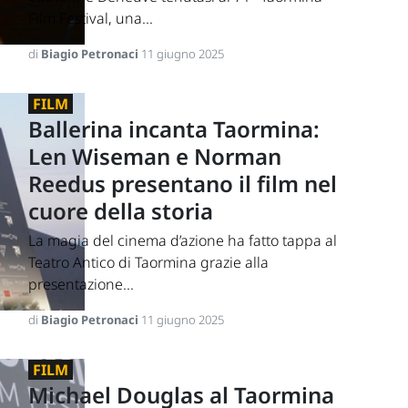
Film Festival, una...
di
Biagio Petronaci
11 giugno 2025
FILM
Ballerina incanta Taormina:
Len Wiseman e Norman
Reedus presentano il film nel
cuore della storia
La magia del cinema d’azione ha fatto tappa al
Teatro Antico di Taormina grazie alla
presentazione...
di
Biagio Petronaci
11 giugno 2025
FILM
Michael Douglas al Taormina