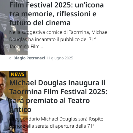
Film Festival 2025: un’icona
tra memorie, riflessioni e
futuro del cinema
Nella suggestiva cornice di Taormina, Michael
Douglas ha incantato il pubblico del 71°
Taormina Film...
di
Biagio Petronaci
11 giugno 2025
NEWS
Michael Douglas inaugura il
Taormina Film Festival 2025:
sarà premiato al Teatro
Antico
Il leggendario Michael Douglas sarà l’ospite
d’onore alla serata di apertura della 71ª