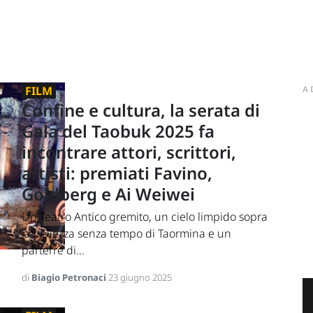
FILM
A
Confine e cultura, la serata di
Gala del Taobuk 2025 fa
incontrare attori, scrittori,
artisti: premiati Favino,
Goldberg e Ai Weiwei
Un Teatro Antico gremito, un cielo limpido sopra
la bellezza senza tempo di Taormina e un
parterre di...
di
Biagio Petronaci
23 giugno 2025