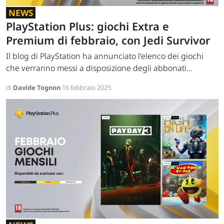
NEWS
PlayStation Plus: giochi Extra e
Premium di febbraio, con Jedi Survivor
Il blog di PlayStation ha annunciato l'elenco dei giochi
che verranno messi a disposizione degli abbonati...
di
Davide Tognon
16 febbraio 2025