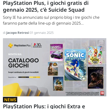
PlayStation Plus, i giochi gratis di
gennaio 2025, c'è Suicide Squad
Sony IE ha annunciato sul proprio blog i tre giochi che
faranno parte della line-up di gennaio 2025...
di
Jacopo Retrosi
01 gennaio 2025
NEWS
PlayStation Plus: i giochi Extra e