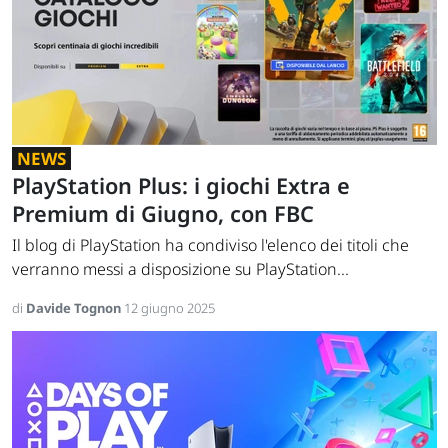
NEWS
PlayStation Plus: i giochi Extra e
Premium di Giugno, con FBC
Il blog di PlayStation ha condiviso l'elenco dei titoli che
verranno messi a disposizione su PlayStation...
di
Davide Tognon
12 giugno 2025