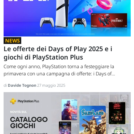
NEWS
Le offerte dei Days of Play 2025 e i
giochi di PlayStation Plus
Come ogni anno, PlayStation torna a festeggiare la
primavera con una campagna di offerte: i Days of...
di
Davide Tognon
27 maggio 2025