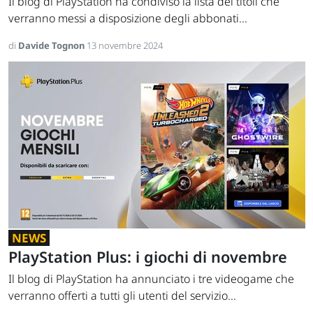
Il blog di PlayStation ha condiviso la lista dei titoli che
verranno messi a disposizione degli abbonati...
di
Davide Tognon
13 novembre 2024
NEWS
PlayStation Plus: i giochi di novembre
Il blog di PlayStation ha annunciato i tre videogame che
verranno offerti a tutti gli utenti del servizio...