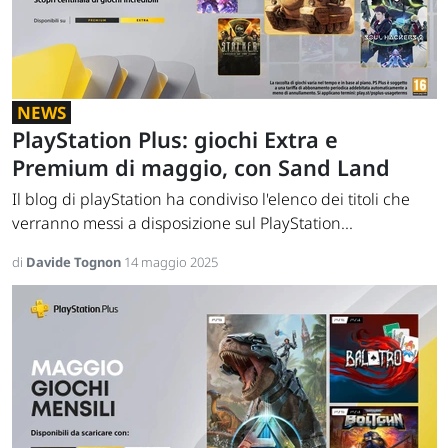
NEWS
PlayStation Plus: giochi Extra e
Premium di maggio, con Sand Land
Il blog di playStation ha condiviso l'elenco dei titoli che
verranno messi a disposizione sul PlayStation...
di
Davide Tognon
14 maggio 2025