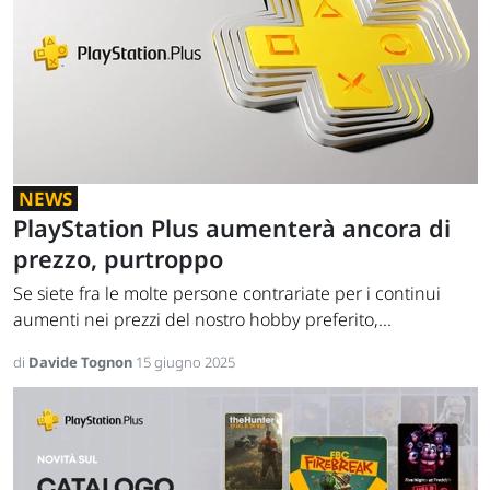
NEWS
PlayStation Plus aumenterà ancora di
prezzo, purtroppo
Se siete fra le molte persone contrariate per i continui
aumenti nei prezzi del nostro hobby preferito,...
di
Davide Tognon
15 giugno 2025