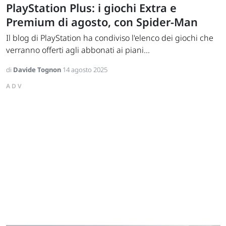
PlayStation Plus: i giochi Extra e
Premium di agosto, con Spider-Man
Il blog di PlayStation ha condiviso l'elenco dei giochi che
verranno offerti agli abbonati ai piani...
di
Davide Tognon
14 agosto 2025
ADV