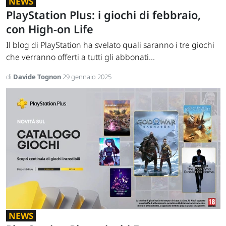
NEWS
PlayStation Plus: i giochi di febbraio,
con High-on Life
Il blog di PlayStation ha svelato quali saranno i tre giochi
che verranno offerti a tutti gli abbonati...
di
Davide Tognon
29 gennaio 2025
NEWS