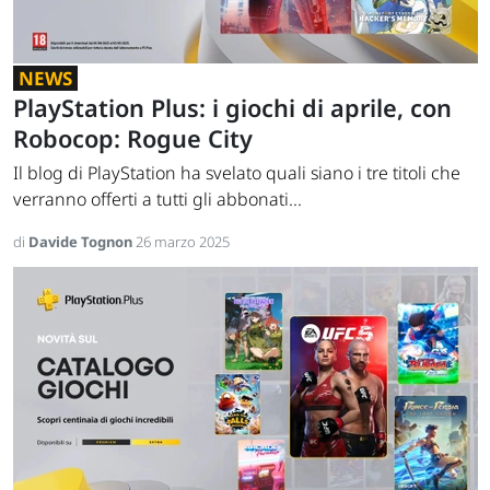
NEWS
PlayStation Plus: i giochi di aprile, con
Robocop: Rogue City
Il blog di PlayStation ha svelato quali siano i tre titoli che
verranno offerti a tutti gli abbonati...
di
Davide Tognon
26 marzo 2025