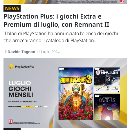
NEWS
PlayStation Plus: i giochi Extra e
Premium di luglio, con Remnant II
Il blog di PlayStation ha annunciato l'elenco dei giochi
che arricchiranno il catalogo di PlayStation...
di
Davide Tognon
11 luglio 2024