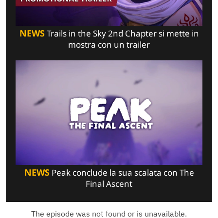
NEWS
Trails in the Sky 2nd Chapter si mette in
mostra con un trailer
NEWS
Peak conclude la sua scalata con The
Final Ascent