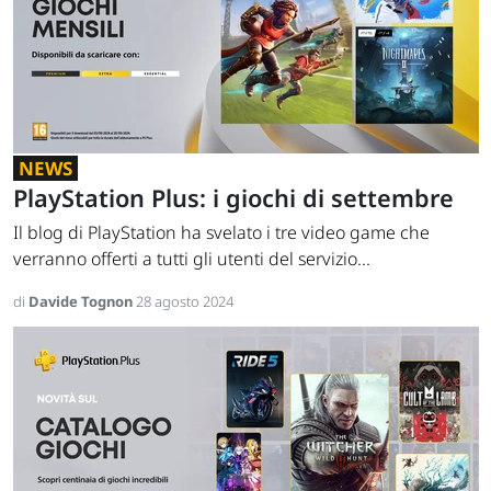
NEWS
PlayStation Plus: i giochi di settembre
Il blog di PlayStation ha svelato i tre video game che
verranno offerti a tutti gli utenti del servizio...
di
Davide Tognon
28 agosto 2024