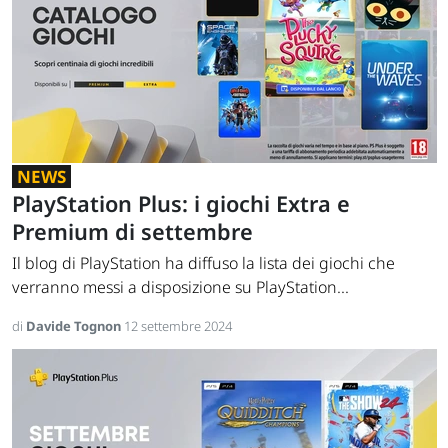
NEWS
PlayStation Plus: i giochi Extra e
Premium di settembre
Il blog di PlayStation ha diffuso la lista dei giochi che
verranno messi a disposizione su PlayStation...
di
Davide Tognon
12 settembre 2024