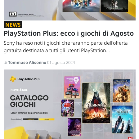
NEWS
PlayStation Plus: ecco i giochi di Agosto
Sony ha reso noti i giochi che faranno parte dell'offerta
gratuita destinata a tutti gli utenti PlayStation...
di
Tommaso Alisonno
01 agosto 2024