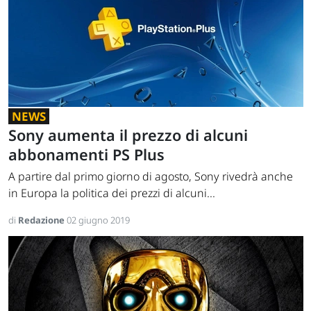
NEWS
Sony aumenta il prezzo di alcuni
abbonamenti PS Plus
A partire dal primo giorno di agosto, Sony rivedrà anche
in Europa la politica dei prezzi di alcuni...
di
Redazione
02 giugno 2019