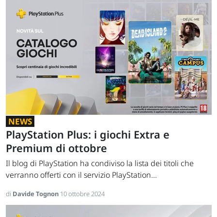
NEWS
PlayStation Plus: i giochi Extra e
Premium di ottobre
Il blog di PlayStation ha condiviso la lista dei titoli che
verranno offerti con il servizio PlayStation...
di
Davide Tognon
10 ottobre 2024