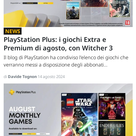
NEWS
PlayStation Plus: i giochi Extra e
Premium di agosto, con Witcher 3
Il blog di PlayStation ha condiviso l'elenco dei giochi che
verranno messi a disposizione degli abbonati...
di
Davide Tognon
14 agosto 2024