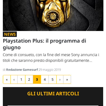
NEWS
Playstation Plus: il programma di
giugno
Come di consueto, con la fine del mese Sony annuncia i
titoli che saranno presto disponibili gratuitamente...
di
Redazione Gamesurf
29 maggio 2019
«
‹
1
2
3
4
5
›
»
GLI ULTIMI ARTICOLI