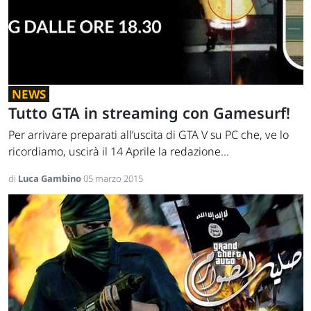
NEWS
Tutto GTA in streaming con Gamesurf!
Per arrivare preparati all’uscita di GTA V su PC che, ve lo
ricordiamo, uscirà il 14 Aprile la redazione...
di
Luca Gambino
05 marzo 2015