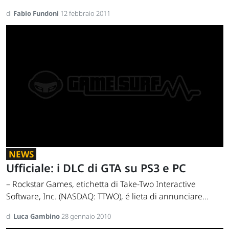
di
Fabio Fundoni
12 febbraio 2011
NEWS
Ufficiale: i DLC di GTA su PS3 e PC
– Rockstar Games, etichetta di Take-Two Interactive
Software, Inc. (NASDAQ: TTWO), é lieta di annunciare...
di
Luca Gambino
28 gennaio 2010