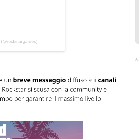
s (@rockstargames)
A
te un
breve messaggio
diffuso sui
canali
le Rockstar si scusa con la community e
tempo per garantire il massimo livello