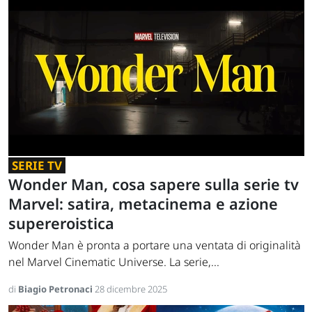
SERIE TV
Wonder Man, cosa sapere sulla serie tv
Marvel: satira, metacinema e azione
supereroistica
Wonder Man è pronta a portare una ventata di originalità
nel Marvel Cinematic Universe. La serie,...
di
Biagio Petronaci
28 dicembre 2025