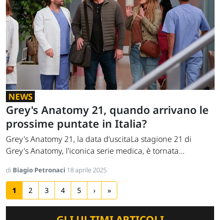
NEWS
Grey's Anatomy 21, quando arrivano le
prossime puntate in Italia?
Grey's Anatomy 21, la data d’uscitaLa stagione 21 di
Grey's Anatomy, l'iconica serie medica, è tornata...
di
Biagio Petronaci
18 aprile 2025
1
2
3
4
5
›
»
GLI ULTIMI ARTICOLI