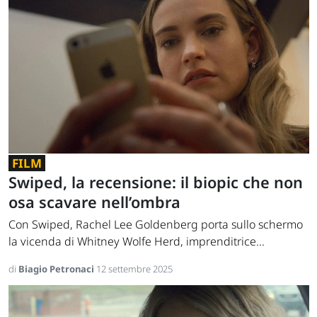
FILM
Swiped, la recensione: il biopic che non
osa scavare nell’ombra
Con Swiped, Rachel Lee Goldenberg porta sullo schermo
la vicenda di Whitney Wolfe Herd, imprenditrice...
di
Biagio Petronaci
12 settembre 2025