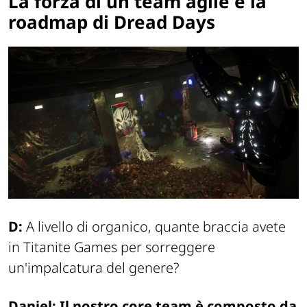
La forza di un team agile e la
roadmap di Dread Days
D:
A livello di organico, quante braccia avete
in Titanite Games per sorreggere
un'impalcatura del genere?
Daniel:
Il nostro core team è composto da