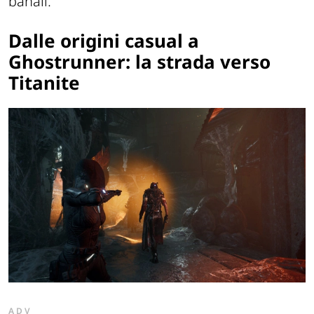
banali.
Dalle origini casual a
Ghostrunner: la strada verso
Titanite
ADV