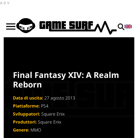
ADV
Final Fantasy XIV: A Realm
Reborn
Data di uscita:
27 agosto 2013
Piattaforme:
PS4
Sviluppatori:
Square Enix
Produttori:
Square Enix
Genere:
MMO