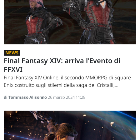
NEWS
Final Fantasy XIV: arriva l'Evento di
FFXVI
Final Fantasy XIV Online, il secondo MMORPG di Square
Enix costruito sugli stilemi della saga dei Cristalli,...
di Tommaso Alisonno
26 marzo 2024 11:28