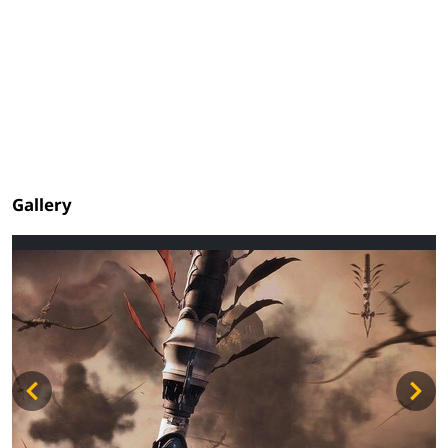
Gallery
ADV
ADV