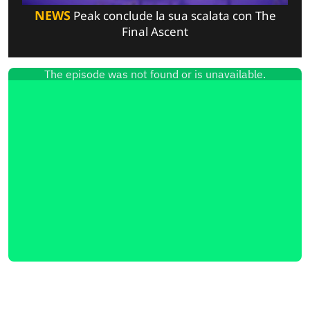
NEWS
Peak conclude la sua scalata con The
Final Ascent