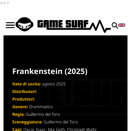
ADV
Frankenstein (2025)
Data di uscita:
agosto 2025
Distributori:
Produttori:
Genere:
Drammatico
Regia:
Guillermo del Toro
Sceneggiatura:
Guillermo del Toro
Cast:
Oscar Isaac, Mia Goth, Christoph Waltz