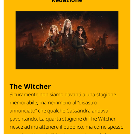
The Witcher
Sicuramente non siamo davanti a una stagione
memorabile, ma nemmeno al “disastro
annunciato” che qualche Cassandra andava
paventando. La quarta stagione di The Witcher
riesce ad intrattenere il pubblico, ma come spesso