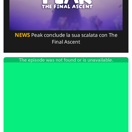
NEWS
Peak conclude la sua scalata con The
Final Ascent