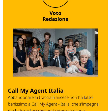
Voto
Redazione
Call My Agent Italia
Abbandonare la traccia francese non ha fatto
benissimo a Call My Agent - Italia, che s’impegna
ma fatica ad accreditarsi come più di una