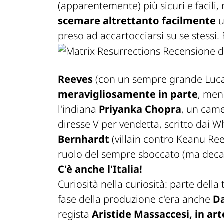
(apparentemente) più sicuri e facili
scemare altrettanto facilmente
u
preso ad accartocciarsi su se stessi.
Reeves
(con un sempre grande Luca
meravigliosamente in parte
, men
l'indiana
Priyanka Chopra
, un came
diresse
V per vendetta
, scritto dai
Bernhardt
(villain contro Keanu Re
ruolo del sempre sboccato (ma deca
C'è anche l'Italia!
Curiosità nella curiosità: parte del
fase della produzione c'era anche
Da
regista
Aristide Massaccesi, in ar