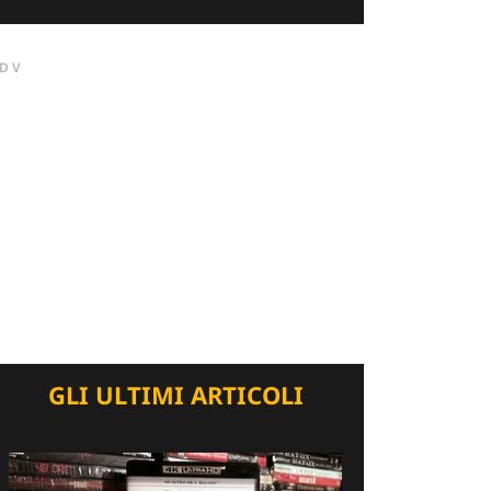
DV
GLI ULTIMI ARTICOLI