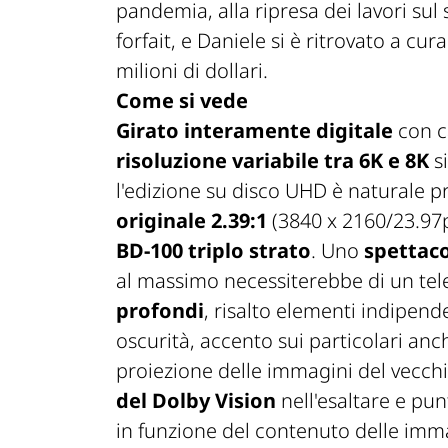
pandemia, alla ripresa dei lavori sul s
forfait, e Daniele si è ritrovato a cu
milioni di dollari.
Come si vede
Girato interamente digitale
con 
risoluzione variabile tra 6K e 8K
si
l'edizione su disco UHD è naturale 
originale 2.39:1
(3840 x 2160/23.97p
BD-100 triplo strato
. Uno
spettaco
al massimo necessiterebbe di un tel
profondi
, risalto elementi indipen
oscurità, accento sui particolari anc
proiezione delle immagini del vecch
del Dolby Vision
nell'esaltare e pun
in funzione del contenuto delle immag