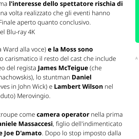
, ma
l'interesse dello spettatore rischia di
na volta realizzato che gli eventi hanno
 Finale aperto quanto conclusivo.
 Ward alla voce)
e la Moss sono
o carismatico il resto del cast che include
A
o del regista
James McTeigue
(che
 Whachowskis), lo stuntman
Daniel
eves in
John Wick
) e
Lambert Wilson
nel
duto) Merovingio.
la troupe come
camera operator
nella prima
niele Massaccesi
, figlio dell'indimenticato
te Joe D'amato
. Dopo lo stop imposto dalla