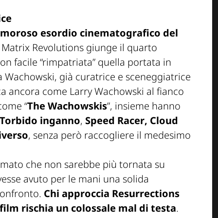
ice
clamoroso esordio cinematografico del
a
Matrix Revolutions
giunge il quarto
on facile “rimpatriata” quella portata in
a Wachowski, già curatrice e sceneggiatrice
poca ancora come Larry Wachowski al fianco
 come “
The Wachowskis
”, insieme hanno
 Torbido inganno
,
Speed Racer
,
Cloud
niverso
, senza però raccogliere il medesimo
ermato che non sarebbe più tornata su
esse avuto per le mani una solida
confronto.
Chi approccia
Resurrections
 film rischia un colossale mal di testa
.