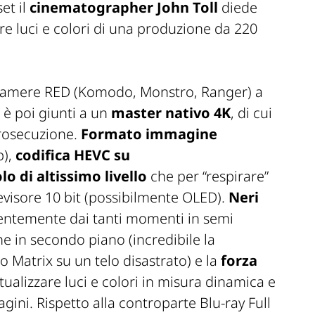
et il
cinematographer John Toll
diede
rare luci e colori di una produzione da 220
camere RED (Komodo, Monstro, Ranger) a
 è poi giunti a un
master nativo 4K
, di cui
prosecuzione.
Formato immagine
),
codifica HEVC su
lo di altissimo livello
che per “respirare”
evisore 10 bit (possibilmente OLED).
Neri
dentemente dai tanti momenti in semi
he in secondo piano (incredibile la
io
Matrix
su un telo disastrato) e la
forza
tualizzare luci e colori in misura dinamica e
ini. Rispetto alla controparte Blu-ray Full