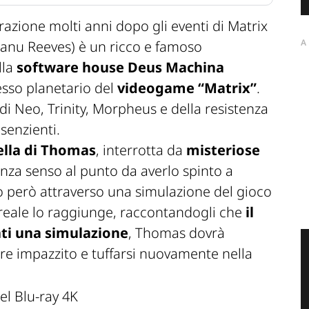
razione molti anni dopo gli eventi di
Matrix
A
anu Reeves) è un ricco e famoso
lla
software house Deus Machina
esso planetario del
videogame “Matrix”
.
di Neo, Trinity, Morpheus e della resistenza
senzienti.
uella di Thomas
, interrotta da
misteriose
a senso al punto da averlo spinto a
o però attraverso una simulazione del gioco
 reale lo raggiunge, raccontandogli che
il
ti una simulazione
, Thomas dovrà
ere impazzito e tuffarsi nuovamente nella