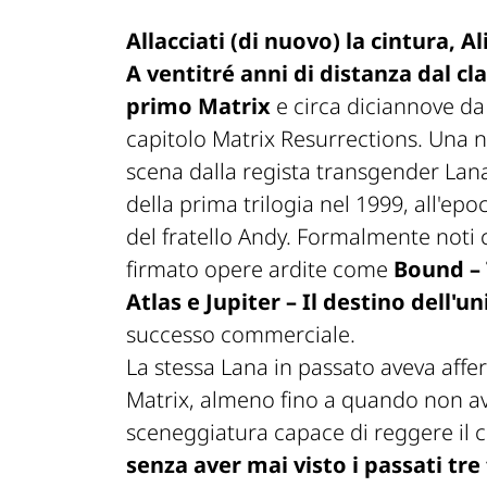
Allacciati (di nuovo) la cintura, Al
A ventitré anni di distanza dal 
primo
Matrix
e circa diciannove d
capitolo
Matrix Resurrections
. Una n
scena dalla regista transgender Lan
della prima trilogia nel 1999, all'e
del fratello Andy. Formalmente noti
firmato opere ardite come
Bound –
Atlas
e
Jupiter – Il destino dell'u
successo commerciale.
La stessa Lana in passato aveva aff
Matrix
, almeno fino a quando non av
sceneggiatura capace di reggere il 
senza aver mai visto i passati tre