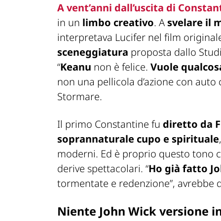
A vent’anni dall’uscita di
Constan
in un
limbo creativo
. A
svelare il
interpretava Lucifer nel film original
sceneggiatura
proposta dallo Stud
“
Keanu
non è felice.
Vuole qualcosa
non una pellicola d’azione con auto 
Stormare.
Il primo
Constantine
fu
diretto da 
soprannaturale cupo e spirituale
moderni. Ed è proprio questo tono c
derive spettacolari. “
Ho già fatto
Jo
tormentate e redenzione”, avrebbe de
Niente John Wick versione i