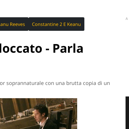
A
anu Reeves
Constantine 2 E Keanu
occato - Parla
ror soprannaturale con una brutta copia di un