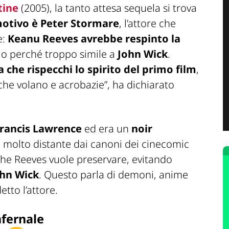
tine
(2005), la tanto attesa sequela si trova
 motivo è Peter Stormare
, l’attore che
e:
Keanu Reeves avrebbe respinto la
io perché troppo simile a
John Wick
.
 che rispecchi lo spirito del primo film
,
che volano e acrobazie”, ha dichiarato
Francis Lawrence
ed era un
noir
, molto distante dai canoni dei cinecomic
he Reeves vuole preservare, evitando
hn Wick
. Questo parla di demoni, anime
tto l’attore.
nfernale