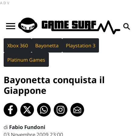
ADV
Xbox 360
Bayonetta
Playstation 3
Platinum Games
Bayonetta conquista il
Giappone
di
Fabio Fundoni
03 Novembre 2009 23:00